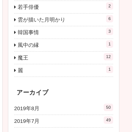
2
若手俳優
6
雲が描いた月明かり
3
韓国事情
1
風中の縁
12
魔王
1
麗
アーカイブ
50
2019年8月
49
2019年7月