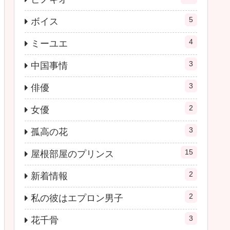
5
ボイス
4
ミーユエ
3
中国事情
3
俳優
2
女優
3
孤高の花
15
屋根部屋のプリンス
2
新着情報
2
私の彼はエプロン男子
3
花千骨