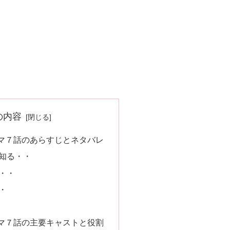
の内容
マ７話のあらすじとネタバレ
知る・・
・・
・
マ７話の主要キャストと役割