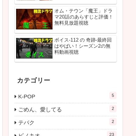
オム・テウン「魔王」ドラ
マ20話のあらすじと評価！
無料見放題視聴
ボイス-112 の 奇跡-最終回
はやばい！シーズン2の無
料動画視聴
カテゴリー
5
K-POP
2
ごめん、愛してる
2
テバク
23
ピノキオ